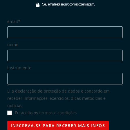
Seu email está seguro conosco: sem spam.
email*
nome
instrumento
Li a declaração de proteção de dados e concordo em
receber informações, exercícios, dicas metódicas e
notícias.
Eu aceito os
termos e condições