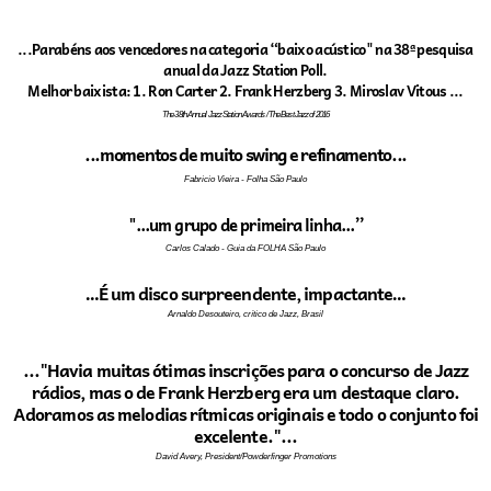
...Parabéns aos vencedores na categoria “baixo acústico" na 38ª pesquisa
anual da Jazz Station Poll.
Melhor baixista: 1. Ron Carter 2. Frank Herzberg 3. Miroslav Vitous ...
The 38th Annual Jazz Station Awards / The Best Jazz of 2016
...momentos de muito swing e refinamento...
Fabricio Vieira - Folha São Paulo
"...um grupo de primeira linha...”
Carlos Calado - Guia da FOLHA São Paulo
…É um disco surpreendente, impactante…
Arnaldo Desouteiro, crítico de Jazz, Brasil
..."Havia muitas ótimas inscrições para o concurso de Jazz
rádios, mas o de Frank Herzberg era um destaque claro.
Adoramos as melodias rítmicas originais e todo o conjunto foi
excelente."...
David Avery, President/Powderfinger Promotions