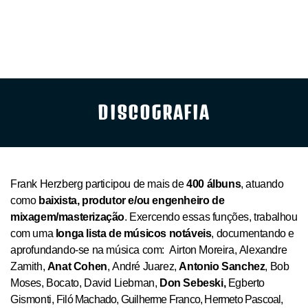
DISCOGRAFIA
Frank Herzberg participou de mais de
400 álbuns
, atuando
como
baixista, produtor e/ou engenheiro de
mixagem/masterização
. Exercendo essas funções, trabalhou
com uma
longa lista de músicos notáveis
, documentando e
aprofundando-se na música com: Airton Moreira, Alexandre
Zamith,
Anat Cohen
, André Juarez,
Antonio Sanchez
, Bob
Moses,
Bocato, David Liebman,
Don Sebeski,
Egberto
Gismonti,
Filó Machado, Guilherme Franco, Hermeto Pascoal,