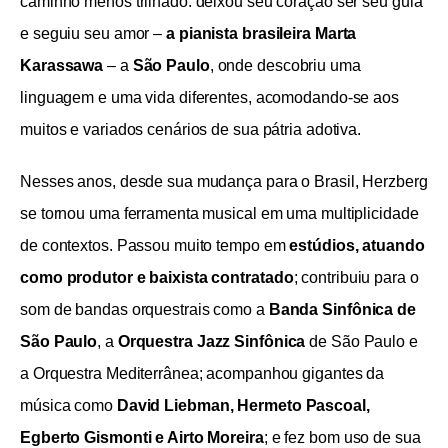
caminho menos trilhado: deixou seu coração ser seu guia
e seguiu seu amor –
a pianista brasileira Marta
Karassawa
– a
São Paulo
, onde descobriu uma
linguagem e uma vida diferentes, acomodando-se aos
muitos e variados cenários de sua pátria adotiva.
Nesses anos, desde sua mudança para o Brasil, Herzberg
se tornou uma ferramenta musical em uma multiplicidade
de contextos. Passou muito tempo em
estúdios, atuando
como produtor e baixista contratado
; contribuiu para o
som de bandas orquestrais como a
Banda Sinfônica de
São Paulo
, a
Orquestra Jazz
Sinfônica
de São Paulo e
a Orquestra Mediterrânea; acompanhou gigantes da
música como
David Liebman,
Hermeto Pascoal,
Egberto Gismonti e Airto Moreira
; e fez bom uso de sua