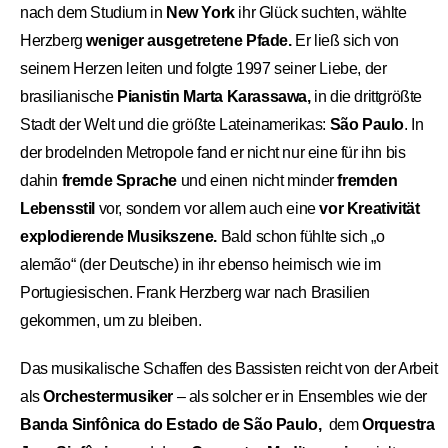
nach dem Studium in
New York
ihr Glück suchten, wählte
Herzberg
weniger ausgetretene Pfade.
Er ließ sich von
seinem Herzen leiten und folgte 1997 seiner Liebe, der
brasilianische
Pianistin Marta Karassawa,
in die drittgrößte
Stadt der Welt und die größte Lateinamerikas:
São Paulo
. In
der brodelnden Metropole fand er nicht nur eine für ihn bis
dahin
fremde Sprache
und einen nicht minder
fremden
Lebensstil
vor, sondern vor allem auch eine
vor Kreativität
explodierende Musikszene.
Bald schon fühlte sich „o
alemão“ (der Deutsche) in ihr ebenso heimisch wie im
Portugiesischen. Frank Herzberg war nach Brasilien
gekommen, um zu bleiben.
Das musikalische Schaffen des Bassisten reicht von der Arbeit
als
Orchestermusiker
– als solcher er in Ensembles wie der
Banda Sinfônica do Estado de São Paulo,
dem
Orquestra