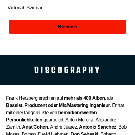
Victoriah Szirmai
Reviews
DISCOGRAPHY
Frank Herzberg erschien auf
mehr als 400 Alben
, als
Bassist, Produzent oder Mix/Mastering Ingenieur
. Er hat
mit einer langen Liste von
bemerkenswerten
Persönlichkeiten
gearbeitet:
Airton Moreira, Alexandre
Zamith,
Anat Cohen
, André Juarez,
Antonio Sanchez
, Bob
Moses, Bocato, David Liebman,
Don Sebeski,
Egberto