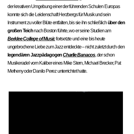
der kreativen Umgebung einer der führenden Schulen Europas
konnte sich die Leidenschaft Herzbergs für Musik und sein
Instrument zu voller Blüte entfalten, bis sie ihn schließlich
über den
großen Teich
nach Boston führte, wo er seine Studien am
Berklee College of Music
fortsetzte und eine bis heute
ungebrochene Liebe zum Jazz entdeckte – nicht zuletzt durch den
legendären Jazzpädagogen
Charlie Banacos
, der schon
Musikeradel vom Kaliber eines Mike Stern, Michael Brecker, Pat
Metheny oder Danilo Perez
unterrichtet hatte.