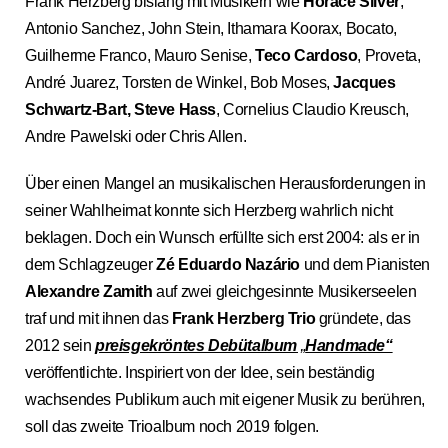
Frank Herzberg bislang mit Musikern wie
Horace Sliver
,
Antonio Sanchez, John Stein, Ithamara Koorax, Bocato,
Guilherme Franco, Mauro Senise,
Teco Cardoso
, Proveta,
André Juarez, Torsten de Winkel, Bob Moses,
Jacques
Schwartz-Bart, Steve Hass
, Cornelius Claudio Kreusch,
Andre Pawelski oder Chris Allen.
Über einen Mangel an
musikalischen Herausforderungen in
seiner Wahlheimat konnte sich Herzberg wahrlich nicht
beklagen. Doch ein Wunsch erfüllte sich erst 2004: als er in
dem Schlagzeuger
Zé Eduardo Nazário
und dem Pianisten
Alexandre Zamith
auf zwei gleichgesinnte Musikerseelen
traf und mit ihnen das
Frank Herzberg Trio
gründete, das
2012 sein
preisgekröntes Debütalbum
„
Handmade“
veröffentlichte. Inspiriert von der Idee, sein beständig
wachsendes Publikum auch mit eigener Musik zu berühren,
soll das zweite Trioalbum noch 2019 folgen.