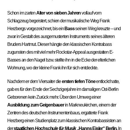
Schon im zarten
Alter von sieben Jahren
vollauf vom
Schlagzeug begeistert, schien der musikalische Weg Frank
Herzbergs vorgezeichnet, bis ein
Bass
seinen Weg kreuzte – und
zwar in Gestalt des ausgemusterten Instruments seines älteren
Bruders Hartmut. Dieser hängte den klassischen Kontrabass
zugunsten des mit viel mehr Rockstar-Appeal ausgestatten E-
Basses an den Nagel bzw. stellte ihn in die Ecke der elterlichen
Wohnung, wo der kleine Frank ihn für sich entdeckte.
Nachdem er dem Viersaiter die
ersten tiefen Töne
entlockt hatte,
gab es für den Ende der Sechzigerjahre im damaligen Ost-Berlin
Geborenen kein Zurück mehr. Über den Umweg einer
Ausbildung zum
Geigenbauer
in Markneukirchen, einem der
Zentren des deutschen Instrumentenbaus, ergatterte Frank
Herzberg einen Studienplatz zum klassischen Kontrabassisten an
der
staatlichen
Hochschule für Musik
„Hanns Eisler“ Berlin.
In