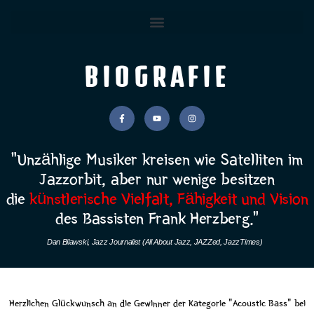
BIOGRAFIE
“
Unzählige
Musiker kreisen wie Satelliten im
Jazzorbit,
aber nur wenige besitzen
die
künstlerische Vielfalt, Fähigkeit und
Visi
on
des Bassisten Frank Herzberg.”
Dan Bilawski, Jazz Journalist (All About Jazz, JAZZed, JazzTimes)
Herzlichen Glückwunsch an die Gewinner der Kategorie "Acoustic Bass" bei