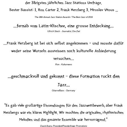
der 38zigsten jährlichen Jazz Stations Umfrage.
Bester Bassist: 1. Ron Carter 2. Frank Herzberg 3. Miroslav Vitous ...
The 38th Annual Jazz Station Awards / The Best Jazz of 2016
...fernab vom Latin-Klischee, eine grosse Entdeckung...
Ullrich Stock - Journalist, Die Zeit
...Frank Herzberg ist bei sich selbst angekommen - und musste dafür
weder seine Wurzeln ausreissen noch kulturelle Anbiederung
versuchen...
Ron - Kulturnews
...geschmackvoll und gekonnt – diese Formation rockt den
Jazz...
Gitarre/Bass - Germany
"Es gab viele großartige Einsendungen für den Jazzwettbewerb, aber Frank
Herzbergs war ein klares Highlight. Wir mochten die originalen, rhythmischen
Melodien und das gesamte Ensemble war hervorragend."
David Avery, President/Powderfinger Promotions