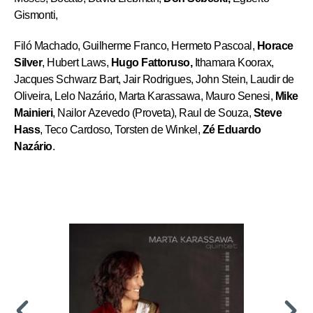
Gismonti,
Filó Machado,
Guilherme Franco, Hermeto Pascoal,
Horace
Silver
, Hubert Laws,
Hugo Fattoruso,
Ithamara Koorax,
Jacques Schwarz Bart, Jair Rodrigues, John Stein, Laudir de
Oliveira, Lelo Nazário, Marta Karassawa, Mauro Senesi,
Mike
Mainieri
, Nailor Azevedo (Proveta), Raul de Souza,
Steve
Hass
, Teco Cardoso, Torsten de Winkel,
Zé Eduardo
Nazário
.