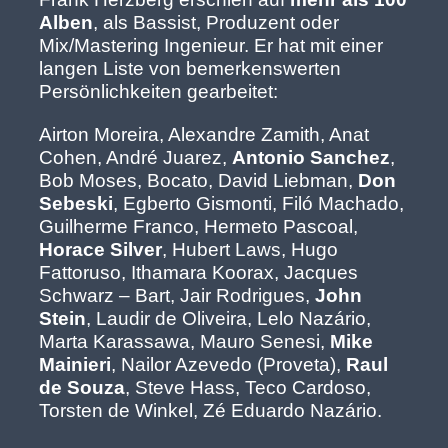
Alben
, als Bassist, Produzent oder
Mix/Mastering Ingenieur. Er hat mit einer
langen Liste von bemerkenswerten
Persönlichkeiten gearbeitet:
Airton Moreira, Alexandre Zamith, Anat
Cohen, André Juarez,
Antonio Sanchez
,
Bob Moses, Bocato, David Liebman,
Don
Sebeski
, Egberto Gismonti, Filó Machado,
Guilherme Franco, Hermeto Pascoal,
Horace Silver
, Hubert Laws, Hugo
Fattoruso, Ithamara Koorax, Jacques
Schwarz – Bart, Jair Rodrigues,
John
Stein
, Laudir de Oliveira, Lelo Nazário,
Marta Karassawa, Mauro Senesi,
Mike
Mainieri
, Nailor Azevedo (Proveta),
Raul
de Souza
, Steve Hass, Teco Cardoso,
Torsten de Winkel, Zé Eduardo Nazário.