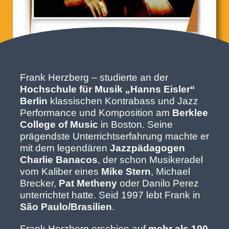
Frank Herzberg – studierte an der
Hochschule für Musik „Hanns Eisler“
Berlin
klassischen Kontrabass und Jazz
Performance und Komposition am
Berklee
College of Music
in Boston. Seine
prägendste Unterrichtserfahrung machte er
mit dem legendären
Jazzpädagogen
Charlie Banacos
, der schon Musikeradel
vom Kaliber eines
Mike Stern
, Michael
Brecker,
Pat Metheny
oder Danilo Perez
unterrichtet hatte. Seid 1997 lebt Frank in
São Paulo/Brasilien
.
Frank Herzberg erschien auf
mehr als 100