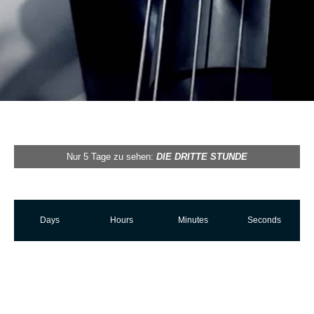
Nur 5 Tage zu sehen:
DIE DRITTE STUNDE
Days
Hours
Minutes
Seconds