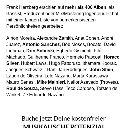
Frank Herzberg erschien auf
mehr als 400 Alben
, als
Bassist, Produzent oder Mix/Mastering Ingenieur. Er hat
mit einer langen Liste von bemerkenswerten
Persönlichkeiten gearbeitet:
Airton Moreira, Alexandre Zamith, Anat Cohen, André
Juarez,
Antonio Sanchez
, Bob Moses, Bocato, David
Liebman,
Don Sebeski
, Egberto Gismonti, Filó
Machado, Guilherme Franco, Hermeto Pascoal,
Horace
Silver
, Hubert Laws, Hugo Fattoruso, Ithamara Koorax,
Jacques Schwarz – Bart, Jair Rodrigues,
John Stein
,
Laudir de Oliveira, Lelo Nazário, Marta Karassawa,
Mauro Senesi,
Mike Mainieri
, Nailor Azevedo (Proveta),
Raul de Souza
, Steve Hass, Teco Cardoso, Torsten de
Winkel, Zé Eduardo Nazário.
Buche jetzt Deine kostenfreien
MUSIKALISCHE POTENZIAL