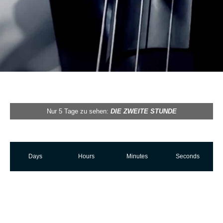
Nur 5 Tage zu sehen:
DIE ZWEITE STUNDE
Days
Hours
Minutes
Seconds