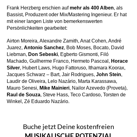
Frank Herzberg erschien auf
mehr als 400 Alben
, als
Bassist, Produzent oder Mix/Mastering Ingenieur. Er hat
mit einer langen Liste von bemerkenswerten
Persönlichkeiten gearbeitet:
Airton Moreira, Alexandre Zamith, Anat Cohen, André
Juarez,
Antonio Sanchez
, Bob Moses, Bocato, David
Liebman,
Don Sebeski
, Egberto Gismonti, Filó
Machado, Guilherme Franco, Hermeto Pascoal,
Horace
Silver
, Hubert Laws, Hugo Fattoruso, Ithamara Koorax,
Jacques Schwarz – Bart, Jair Rodrigues,
John Stein
,
Laudir de Oliveira, Lelo Nazário, Marta Karassawa,
Mauro Senesi,
Mike Mainieri
, Nailor Azevedo (Proveta),
Raul de Souza
, Steve Hass, Teco Cardoso, Torsten de
Winkel, Zé Eduardo Nazário.
Buche jetzt Deine kostenfreien
MUSIKALISCHE POTENZIAL